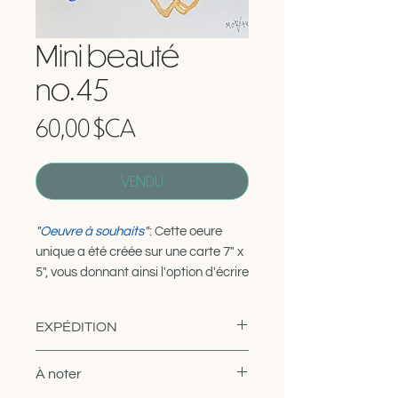
Mini beauté
no.45
Prix
60,00 $CA
VENDU
"Oeuvre à souhaits"
: Cette oeure
unique a été créée sur une carte 7" x
5", vous donnant ainsi l'option d'écrire
un message à l'intérieur puis d'offrir
en même temps ce cadeau
EXPÉDITION
artistique! Vient avec son enveloppe.
De l'atelier à votre porte, en 15
À noter
Vous pouvez bien évidemment faire
jours ouvrables ou moins.
comme 90% des gens: vous offrir