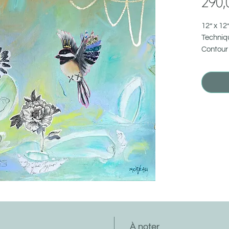
290,
12” x 12
Techniqu
Contour 
Plan de 
m'écrire
contact
À noter