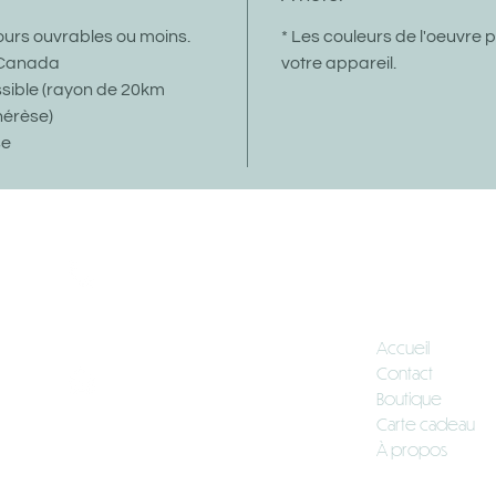
 jours ouvrables ou moins.
* Les couleurs de l'oeuvre 
u Canada
votre appareil.
ssible (rayon de 20km
hérèse)
se
Téléphone
Navigation
(514) 554-7730
Accueil
Contact
Courriel
Boutique
contact@valeriemartistepeintre.ca
Carte cadeau
À propos