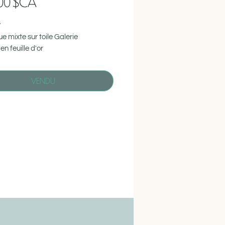
Prix
00 $CA
”
e mixte sur toile Galerie
en feuille d'or
paiements différés possible,
VENDU
 par courriel
@valeriemartistepeintre.ca