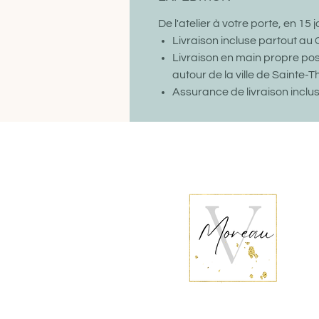
De l'atelier à votre porte, en 15
Livraison incluse partout a
Livraison en main propre po
autour de la ville de Sainte-T
Assurance de livraison inclu